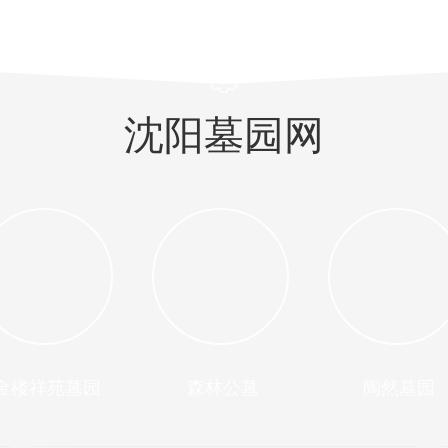
沈阳墓园网
金楼祥苑墓园
森林公墓
陶然墓园