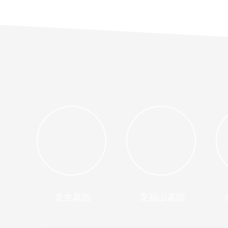
龙生墓园
龙福山墓园