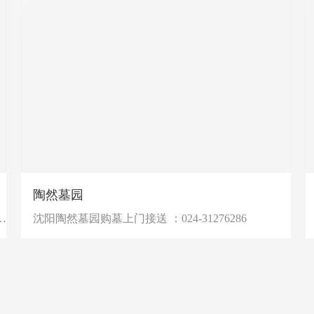
陶然墓园
服务！联系电话：17180204138
沈阳陶然墓园购墓上门接送 ：024-31276286