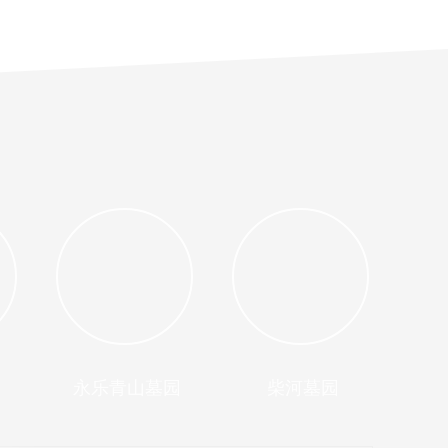
永乐青山墓园
柴河墓园