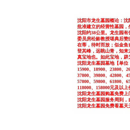
沈阳市龙生墓园概论：沈阳
批准建立的经营性墓园，
沈阳约38公里。龙生园
委员房松龄教授堪典后赞
在蒂，待时而放；似金鱼
登其峰，远眺山青，知来
真宝地也。如此宝地，辟
沈阳龙生墓园墓地【单位
15900、18900、23800、2
37800、39800、42800、4
57800、59800、61800、6
118000、158000元及
沈阳龙生墓园购墓免费上
沈阳龙生墓园服务周到，
沈阳龙生墓园免费看墓天天发车电话