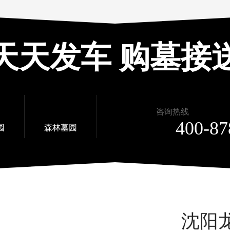
天天发车 购墓接
咨询热线
400-87
园
森林墓园
沈阳
01