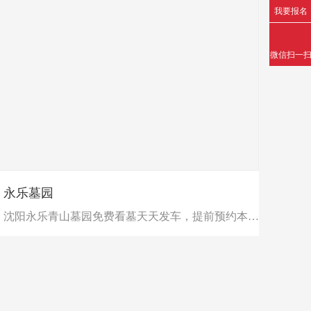
我要报名
微信扫一
永乐墓园
沈阳永乐青山墓园免费看墓天天发车，提前预约本网站我园官网电话：18940167981