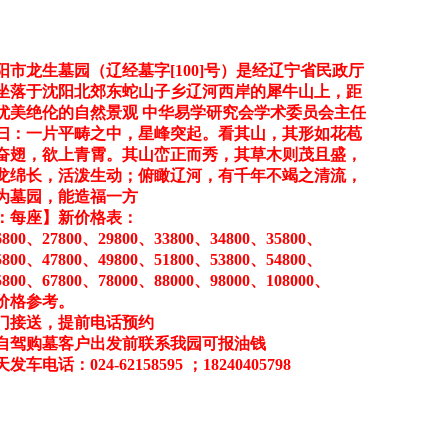
市龙生墓园（辽经墓字[100]号）是经辽宁省民政厅
坐落于沈阳北郊东蛇山子乡辽河西岸的犀牛山上，距
有优美绝伦的自然景观 中华易学研究会学术委员会主任
曰：一片平畴之中，星峰突起。看其山，其形如花苞
奋翅，欲上青霄。其山峦正而秀，其草木则茂且盛，
龙绵长，活泼生动；俯瞰辽河，有千年不竭之清流，
为墓园，能造福一方
：每座】新价格表：
6800、27800、29800、33800、34800、35800、
5800、47800、49800、51800、53800、54800、
5800、67800、78000、88000、98000、108000、
以上价格参考。
门接送，提前电话预约
自驾购墓客户出发前联系我园可报油钱
：024-62158595 ；18240405798